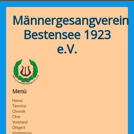
Männergesangverein
Bestensee 1923
e.V.
Menü
Home
Termine
Chronik
Chor
Vorstand
Dirigent
Impressum